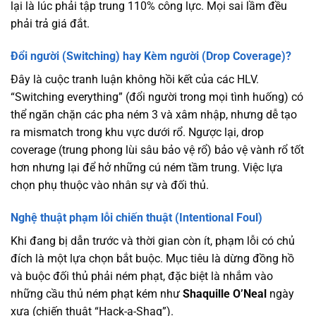
lại là lúc phải tập trung 110% công lực. Mọi sai lầm đều
phải trả giá đắt.
Đổi người (Switching) hay Kèm người (Drop Coverage)?
Đây là cuộc tranh luận không hồi kết của các HLV.
“Switching everything” (đổi người trong mọi tình huống) có
thể ngăn chặn các pha ném 3 và xâm nhập, nhưng dễ tạo
ra mismatch trong khu vực dưới rổ. Ngược lại, drop
coverage (trung phong lùi sâu bảo vệ rổ) bảo vệ vành rổ tốt
hơn nhưng lại để hở những cú ném tầm trung. Việc lựa
chọn phụ thuộc vào nhân sự và đối thủ.
Nghệ thuật phạm lỗi chiến thuật (Intentional Foul)
Khi đang bị dẫn trước và thời gian còn ít, phạm lỗi có chủ
đích là một lựa chọn bắt buộc. Mục tiêu là dừng đồng hồ
và buộc đối thủ phải ném phạt, đặc biệt là nhắm vào
những cầu thủ ném phạt kém như
Shaquille O’Neal
ngày
xưa (chiến thuật “Hack-a-Shaq”).