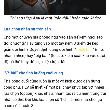
Tại sao Hiệp 4 lại là một “trận đấu” hoàn toàn khác?
Lựa chọn nhân sự trên sân
Cho một chuyên gia phòng ngự vào sân để kèm ngôi sao
đối phương? Hay tung vào một tay ném 3 điểm để kéo
giãn đội hình? Quyết định dùng đội hình “
small ball
” (nhỏ,
nhanh nhẹn) hay “big ball” (to cao, kiểm soát khu vực dưới
rổ) có thể thay đổi cục diện trận đấu.
“Vẽ bài” cho tình huống cuối cùng
Pha bóng cuối cùng luôn là một vở kịch được dàn dựng
công phu. HLV sẽ thiết kế một bài chạy phức tạp với nhiều
lựa chọn (option) khác nhau, nhằm tạo ra cú ném trống trải
nhất có thể. Đôi khi, lựa chọn số 1 chỉ là mồi nhử cho lựa
chọn số 2 hoặc 3.