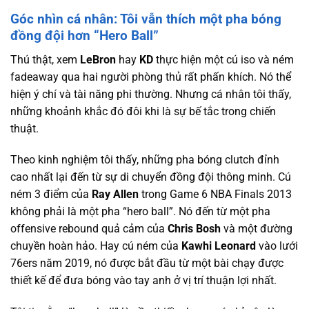
Góc nhìn cá nhân: Tôi vẫn thích một pha bóng
đồng đội hơn “Hero Ball”
Thú thật, xem
LeBron
hay
KD
thực hiện một cú iso và ném
fadeaway qua hai người phòng thủ rất phấn khích. Nó thể
hiện ý chí và tài năng phi thường. Nhưng cá nhân tôi thấy,
những khoảnh khắc đó đôi khi là sự bế tắc trong chiến
thuật.
Theo kinh nghiệm tôi thấy, những pha bóng clutch đỉnh
cao nhất lại đến từ sự di chuyển đồng đội thông minh. Cú
ném 3 điểm của
Ray Allen
trong Game 6 NBA Finals 2013
không phải là một pha “hero ball”. Nó đến từ một pha
offensive rebound quả cảm của
Chris Bosh
và một đường
chuyền hoàn hảo. Hay cú ném của
Kawhi Leonard
vào lưới
76ers năm 2019, nó được bắt đầu từ một bài chạy được
thiết kế để đưa bóng vào tay anh ở vị trí thuận lợi nhất.