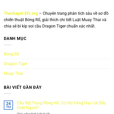
Thechapel-Efc.org
– Chuyên trang phân tích sâu về sơ đồ
chiến thuật Bóng Rổ, giải thích chi tiết Luật Muay Thai và
chia sẻ bí kíp soi cầu Dragon Tiger chuẩn xác nhất.
DANH MỤC
Bóng Rổ
Dragon Tiger
Muay Thai
BÀI VIẾT GẦN ĐÂY
Cầu Bệt Trong Rồng Hổ: Cơ Hội Vàng Hay Cái Bẫy
24
Th3
Chết Người?
Chức năng bình luận bị tắt
ở