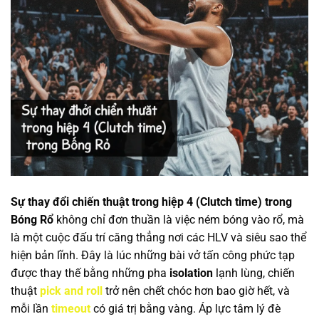
Sự thay đổi chiến thuật trong hiệp 4 (Clutch time) trong
Bóng Rổ
không chỉ đơn thuần là việc ném bóng vào rổ, mà
là một cuộc đấu trí căng thẳng nơi các HLV và siêu sao thể
hiện bản lĩnh. Đây là lúc những bài vở tấn công phức tạp
được thay thế bằng những pha
isolation
lạnh lùng, chiến
thuật
pick and roll
trở nên chết chóc hơn bao giờ hết, và
mỗi lần
timeout
có giá trị bằng vàng. Áp lực tâm lý đè