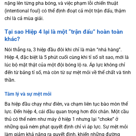
nặng lên từng pha bóng, và việc phạm lỗi chiến thuật
(intentional foul) có thể định đoạt cả một trận đấu, thậm
chí là cả mùa giải.
Tại sao Hiệp 4 lại là một “trận đấu” hoàn toàn
khác?
Nói thẳng ra, 3 hiệp đầu đôi khi chỉ là màn “nhá hàng”.
Hiệp 4, đặc biệt là 5 phút cuối cùng khi tỉ số sít sao, mới là
lúc bộ mặt thật của một đội bóng lộ ra. Áp lực không chỉ
đến từ bảng tỉ số, mà còn từ sự mệt mỏi về thể chất và tinh
thần.
Tâm lý và sự mệt mỏi
Ba hiệp đầu chạy như điên, va chạm liên tục bào mòn thể
lực. Đến hiệp 4, cái đầu quan trọng hơn đôi chân. Một cầu
thủ có thể ném như máy ở hiệp 1 nhưng lại “choke” ở
những quả ném phạt quyết định chỉ vì áp lực. Sự mệt mỏi
làm giảm khả năng ra quyết định, khiến những đường