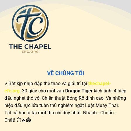
Lời
Sống
Khuyên
Sót
&
Kiếm
Lợi
Nhuận
VỀ CHÚNG TÔI
⚡ Bắt kịp nhịp đập thể thao và giải trí tại
thechapel-
efc.org
. 30 giây cho một ván
Dragon Tiger
kịch tính. 4 hiệp
đấu nghẹt thở với Chiến thuật Bóng Rổ đỉnh cao. Và những
hiệp đấu rực lửa tuân thủ nghiêm ngặt Luật Muay Thai.
Tất cả hội tụ tại một địa chỉ duy nhất. Nhanh - Chuẩn -
Chất! ⏱️🔥🏟️