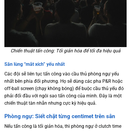
Chiến thuật tấn công: Tối giản hóa để tối đa hiệu quả
Săn lùng “mắt xích” yếu nhất
Các đội sẽ liên tục tấn công vào cầu thủ phòng ngự yếu
nhất bên phía đối phương. Họ sẽ dùng các pha P&R hoặc
off-ball screen (chạy không bóng) để buộc cầu thủ yếu đó
phải đối đầu với ngôi sao tấn công của mình. Đây là một
chiến thuật tàn nhẫn nhưng cực kỳ hiệu quả.
Phòng ngự: Siết chặt từng centimet trên sân
Nếu tấn công là tối giản hóa, thì phòng ngự ở clutch time