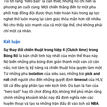
Tôi tin rằng “hero ball” là cần thiết, nhưng nó chỉ nên là
phương án cuối cùng. Một chiến thắng đến từ một pha
phối hợp đồng đội được thực hiện hoàn hảo trong áp lực
nghẹt thở luôn mang lại cảm giác thỏa mãn hơn rất nhiều.
Nó cho thấy sức mạnh của cả một tập thể, chứ không phải
chỉ một cá nhân.
Kết luận
Sự thay đổi chiến thuật trong hiệp 4 (Clutch time) trong
Bóng Rổ
là bản chất tinh túy nhất của môn thể thao này.
Nó biến những pha bóng đơn giản thành một ván cờ cân
não, nơi tâm lý, kỹ năng và chiến thuật hòa quyện làm một.
Từ những pha
isolation
của siêu sao, những bài
pick and
roll
chết người cho đến những quyết định
timeout
của HLV,
tất cả đều góp phần tạo nên kịch tính. Dù bạn là fan của
“hero ball” hay lối chơi đồng đội, không thể phủ nhận rằng
chính những khoảnh khắc này đã định nghĩa nên các
huyền thoại và tạo ra những trận đấu đi vào lịch sử
NBA
.