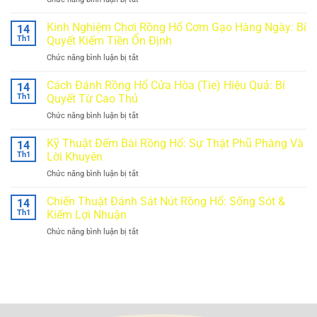
Cầu
Bệt
Kinh Nghiệm Chơi Rồng Hổ Cơm Gạo Hàng Ngày: Bí
14
Trong
Th1
Quyết Kiếm Tiền Ổn Định
Rồng
Chức năng bình luận bị tắt
ở
Hổ:
Kinh
Cơ
Nghiệm
Cách Đánh Rồng Hổ Cửa Hòa (Tie) Hiệu Quả: Bí
Hội
14
Chơi
Vàng
Th1
Quyết Từ Cao Thủ
Rồng
Hay
Chức năng bình luận bị tắt
ở
Hổ
Cái
Cách
Cơm
Bẫy
Đánh
Kỹ Thuật Đếm Bài Rồng Hổ: Sự Thật Phũ Phàng Và
Gạo
14
Chết
Rồng
Hàng
Th1
Lời Khuyên
Người?
Hổ
Ngày:
Chức năng bình luận bị tắt
ở
Cửa
Bí
Kỹ
Hòa
Quyết
Thuật
Chiến Thuật Đánh Sát Nút Rồng Hổ: Sống Sót &
(Tie)
14
Kiếm
Đếm
Hiệu
Th1
Kiếm Lợi Nhuận
Tiền
Bài
Quả:
Ổn
Chức năng bình luận bị tắt
ở
Rồng
Bí
Định
Chiến
Hổ:
Quyết
Thuật
Sự
Từ
Đánh
Thật
Cao
Sát
Phũ
Thủ
Nút
Phàng
Rồng
Và
Hổ: