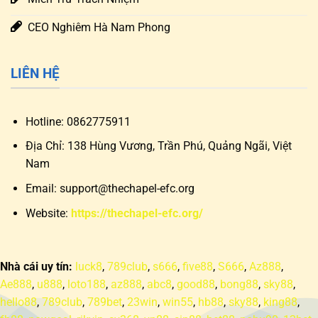
CEO Nghiêm Hà Nam Phong
LIÊN HỆ
Hotline:
0862775911
Địa Chỉ:
138 Hùng Vương, Trần Phú, Quảng Ngãi, Việt
Nam
Email:
support@thechapel-efc.org
Website:
https://thechapel-efc.org/
Nhà cái uy tín:
luck8
,
789club
,
s666
,
five88
,
S666
,
Az888
,
Ae888
,
u888
,
loto188
,
az888
,
abc8
,
good88
,
bong88
,
sky88
,
hello88
,
789club
,
789bet
,
23win
,
win55
,
hb88
,
sky88
,
king88
,