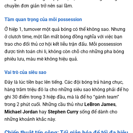
chuyền đơn giản trở nên sai lầm.
Tầm quan trọng của mỗi possession
Ở hiệp 1, turnover một quả bóng có thể không sao. Nhưng
ở clutch time, một lần mất bóng đồng nghĩa với việc bạn
trao cho đối thủ cơ hội kết liễu trận đấu. Mỗi possession
được tính toán chi li, không còn chỗ cho những pha bóng
phiêu lưu, màu mè không hiệu quả.
Vai trò của siêu sao
Đây là lúc tiền bạc lên tiếng. Các đội bóng trả hàng chục,
hàng trăm triệu đô la cho những siêu sao không phải để họ
ghi 30 điểm trong 3 hiệp đầu, mà là để họ “gánh team”
trong 2 phút cuối. Những cầu thủ như
LeBron James
,
Michael Jordan
hay
Stephen Curry
sống để dành cho
những khoảnh khắc này.
Chiến thuật tấn công: Tối giản hóa để tối đa hiệu