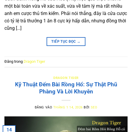
một bài toán vừa về xác suất, vừa về tâm lý mà rất nhiều
anh em cược thủ tìm kiếm. Phải nói thẳng, đây là cửa cược
có tỷ lệ trả thưởng 1 ăn 8 cực kỳ hấp dẫn, nhưng đồng thời
cũng […]
TIẾP TỤC ĐỌC
→
Đăng trong
Dragon Tiger
DRAGON TIGER
Kỹ Thuật Đếm Bài Rồng Hổ: Sự Thật Phũ
Phàng Và Lời Khuyên
ĐĂNG VÀO
THÁNG 1 14, 2026
BỞI
SEO
14