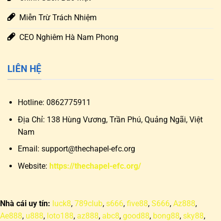
Miễn Trừ Trách Nhiệm
CEO Nghiêm Hà Nam Phong
LIÊN HỆ
Hotline:
0862775911
Địa Chỉ:
138 Hùng Vương, Trần Phú, Quảng Ngãi, Việt
Nam
Email:
support@thechapel-efc.org
Website:
https://thechapel-efc.org/
Nhà cái uy tín:
luck8
,
789club
,
s666
,
five88
,
S666
,
Az888
,
Ae888
,
u888
,
loto188
,
az888
,
abc8
,
good88
,
bong88
,
sky88
,