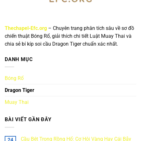
Thechapel-Efc.org
– Chuyên trang phân tích sâu về sơ đồ
chiến thuật Bóng Rổ, giải thích chi tiết Luật Muay Thai và
chia sẻ bí kíp soi cầu Dragon Tiger chuẩn xác nhất.
DANH MỤC
Bóng Rổ
Dragon Tiger
Muay Thai
BÀI VIẾT GẦN ĐÂY
Cầu Bệt Trong Rồng Hổ: Cơ Hội Vàng Hay Cái Bẫy
24