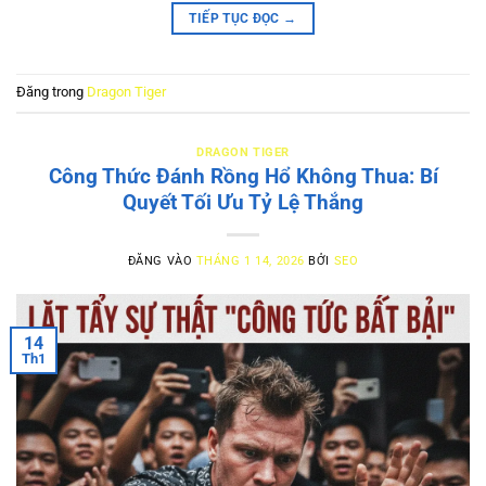
TIẾP TỤC ĐỌC
→
Đăng trong
Dragon Tiger
DRAGON TIGER
Công Thức Đánh Rồng Hổ Không Thua: Bí
Quyết Tối Ưu Tỷ Lệ Thắng
ĐĂNG VÀO
THÁNG 1 14, 2026
BỞI
SEO
14
Th1