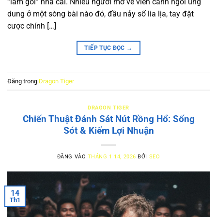
“làm gỏi” nhà cái. Nhiều người mơ về viễn cảnh ngồi ung
dung ở một sòng bài nào đó, đầu nảy số lia lịa, tay đặt
cược chính […]
TIẾP TỤC ĐỌC
→
Đăng trong
Dragon Tiger
DRAGON TIGER
Chiến Thuật Đánh Sát Nút Rồng Hổ: Sống
Sót & Kiếm Lợi Nhuận
ĐĂNG VÀO
THÁNG 1 14, 2026
BỞI
SEO
14
Th1