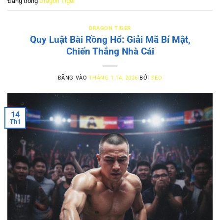
Đăng trong
Dragon Tiger
DRAGON TIGER
Quy Luật Bài Rồng Hổ: Giải Mã Bí Mật,
Chiến Thắng Nhà Cái
ĐĂNG VÀO
THÁNG 1 14, 2026
BỞI
SEO
14
Th1