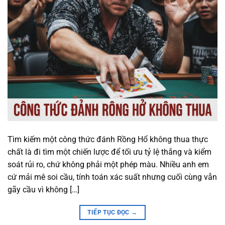
Tìm kiếm một công thức đánh Rồng Hổ không thua thực
chất là đi tìm một chiến lược để tối ưu tỷ lệ thắng và kiểm
soát rủi ro, chứ không phải một phép màu. Nhiều anh em
cứ mải mê soi cầu, tính toán xác suất nhưng cuối cùng vẫn
gãy cầu vì không […]
TIẾP TỤC ĐỌC
→