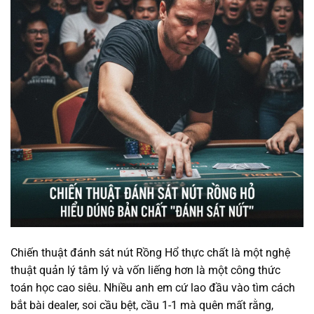
Chiến thuật đánh sát nút Rồng Hổ thực chất là một nghệ
thuật quản lý tâm lý và vốn liếng hơn là một công thức
toán học cao siêu. Nhiều anh em cứ lao đầu vào tìm cách
bắt bài dealer, soi cầu bệt, cầu 1-1 mà quên mất rằng,