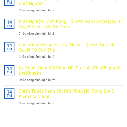
Th3
Chết Người?
Chức năng bình luận bị tắt
ở
Cầu
Bệt
Kinh Nghiệm Chơi Rồng Hổ Cơm Gạo Hàng Ngày: Bí
14
Trong
Th1
Quyết Kiếm Tiền Ổn Định
Rồng
Chức năng bình luận bị tắt
ở
Hổ:
Kinh
Cơ
Nghiệm
Cách Đánh Rồng Hổ Cửa Hòa (Tie) Hiệu Quả: Bí
Hội
14
Chơi
Vàng
Th1
Quyết Từ Cao Thủ
Rồng
Hay
Chức năng bình luận bị tắt
ở
Hổ
Cái
Cách
Cơm
Bẫy
Đánh
Kỹ Thuật Đếm Bài Rồng Hổ: Sự Thật Phũ Phàng Và
Gạo
14
Chết
Rồng
Hàng
Th1
Lời Khuyên
Người?
Hổ
Ngày:
Chức năng bình luận bị tắt
ở
Cửa
Bí
Kỹ
Hòa
Quyết
Thuật
Chiến Thuật Đánh Sát Nút Rồng Hổ: Sống Sót &
(Tie)
14
Kiếm
Đếm
Hiệu
Th1
Kiếm Lợi Nhuận
Tiền
Bài
Quả:
Ổn
Chức năng bình luận bị tắt
ở
Rồng
Bí
Định
Chiến
Hổ:
Quyết
Thuật
Sự
Từ
Đánh
Thật
Cao
Sát
Phũ
Thủ