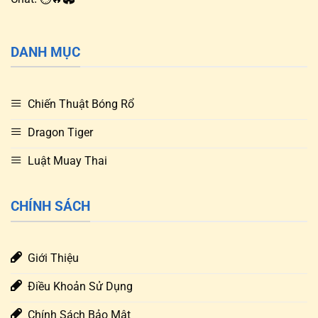
DANH MỤC
Chiến Thuật Bóng Rổ
Dragon Tiger
Luật Muay Thai
CHÍNH SÁCH
Giới Thiệu
Điều Khoản Sử Dụng
Chính Sách Bảo Mật