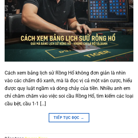
Cách xem bảng lịch sử Rồng Hổ không đơn giản là nhìn
vào các chấm đỏ xanh, mà là đọc vị cả một ván cược, hiểu
được quy luật ngầm và dòng chảy của tiền. Nhiều anh em
chỉ chăm chăm vào việc soi cầu Rồng Hổ, tìm kiếm các loại
cầu bệt, cầu 1-1 […]
TIẾP TỤC ĐỌC
→